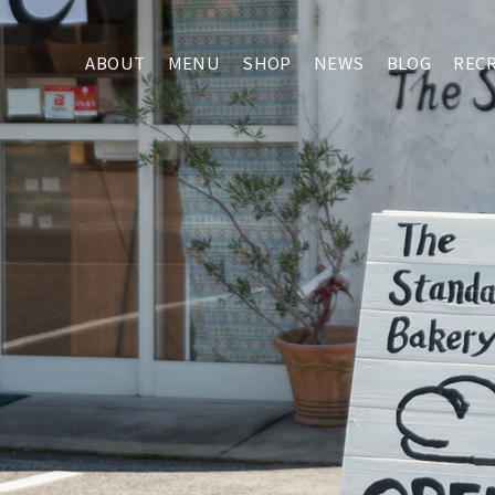
ABOUT
MENU
SHOP
NEWS
BLOG
REC